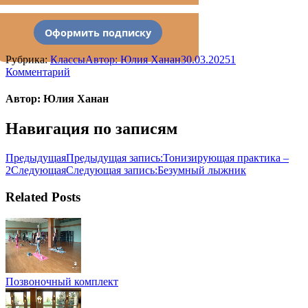
Оформить подписку
Рубрика:
Классы
Автор:
Юлия Ханан
30.03.2025
1
Комментарий
Автор:
Юлия Ханан
Навигация по записям
Предыдущая
Предыдущая запись:
Тонизирующая практика –
2
Следующая
Следующая запись:
Безумный лыжник
Related Posts
Позвоночный комплект