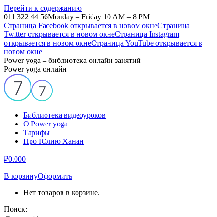
Перейти к содержанию
011 322 44 56
Monday – Friday 10 AM – 8 PM
Страница Facebook открывается в новом окне
Страница
Twitter открывается в новом окне
Страница Instagram
открывается в новом окне
Страница YouTube открывается в
новом окне
Power yoga – библиотека онлайн занятий
Power yoga онлайн
Библиотека видеоуроков
О Power yoga
Тарифы
Про Юлию Ханан
₽
0.00
0
В корзину
Оформить
Нет товаров в корзине.
Поиск: