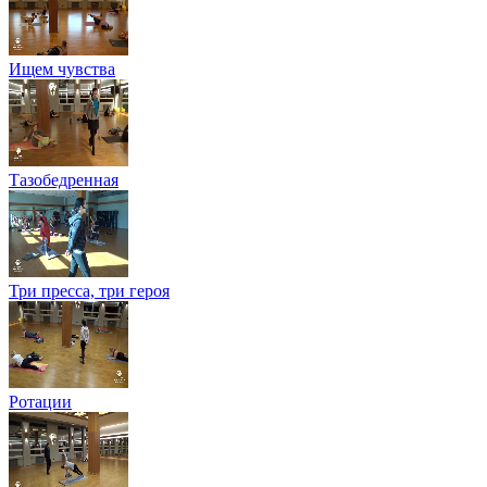
Ищем чувства
Тазобедренная
Три пресса, три героя
Ротации