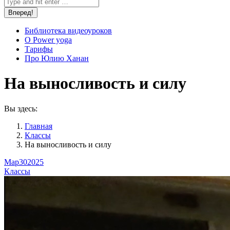
Библиотека видеоуроков
О Power yoga
Тарифы
Про Юлию Ханан
На выносливость и силу
Вы здесь:
Главная
Классы
На выносливость и силу
Мар
30
2025
Классы