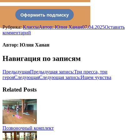
Оформить подписку
Рубрика:
Классы
Автор:
Юлия Ханан
07.04.2025
Оставить
комментарий
Автор:
Юлия Ханан
Навигация по записям
Предыдущая
Предыдущая запись:
Три пресса, три
героя
Следующая
Следующая запись:
Ищем чувства
Related Posts
Позвоночный комплект