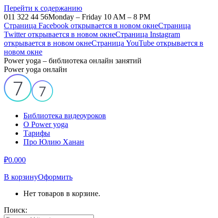
Перейти к содержанию
011 322 44 56
Monday – Friday 10 AM – 8 PM
Страница Facebook открывается в новом окне
Страница
Twitter открывается в новом окне
Страница Instagram
открывается в новом окне
Страница YouTube открывается в
новом окне
Power yoga – библиотека онлайн занятий
Power yoga онлайн
Библиотека видеоуроков
О Power yoga
Тарифы
Про Юлию Ханан
₽
0.00
0
В корзину
Оформить
Нет товаров в корзине.
Поиск: