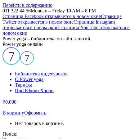
Перейти к содержанию
011 322 44 56
Monday – Friday 10 AM – 8 PM
Страница Facebook открывается в новом окне
Страница
Twitter открывается в новом окне
Страница Instagram
открывается в новом окне
Страница YouTube открывается в
новом окне
Power yoga – библиотека онлайн занятий
Power yoga онлайн
Библиотека видеоуроков
О Power yoga
Тарифы
Про Юлию Ханан
₽
0.00
0
В корзину
Оформить
Нет товаров в корзине.
Поиск: