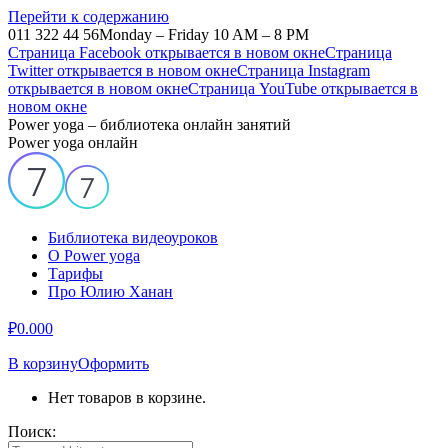
Перейти к содержанию
011 322 44 56
Monday – Friday 10 AM – 8 PM
Страница Facebook открывается в новом окне
Страница
Twitter открывается в новом окне
Страница Instagram
открывается в новом окне
Страница YouTube открывается в
новом окне
Power yoga – библиотека онлайн занятий
Power yoga онлайн
Библиотека видеоуроков
О Power yoga
Тарифы
Про Юлию Ханан
₽
0.00
0
В корзину
Оформить
Нет товаров в корзине.
Поиск: