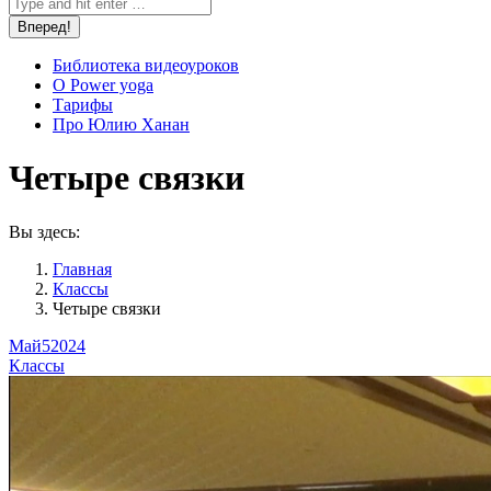
Библиотека видеоуроков
О Power yoga
Тарифы
Про Юлию Ханан
Четыре связки
Вы здесь:
Главная
Классы
Четыре связки
Май
5
2024
Классы