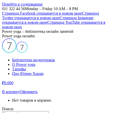
Перейти к содержанию
011 322 44 56
Monday – Friday 10 AM – 8 PM
Страница Facebook открывается в новом окне
Страница
Twitter открывается в новом окне
Страница Instagram
открывается в новом окне
Страница YouTube открывается в
новом окне
Power yoga – библиотека онлайн занятий
Power yoga онлайн
Библиотека видеоуроков
О Power yoga
Тарифы
Про Юлию Ханан
₽
0.00
0
В корзину
Оформить
Нет товаров в корзине.
Поиск: