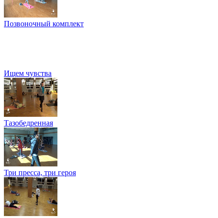
Позвоночный комплект
Ищем чувства
Тазобедренная
Три пресса, три героя