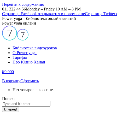
Перейти к содержанию
011 322 44 56
Monday – Friday 10 AM – 8 PM
Страница Facebook открывается в новом окне
Страница Twitter
Power yoga – библиотека онлайн занятий
Power yoga онлайн
Библиотека видеоуроков
О Power yoga
Тарифы
Про Юлию Ханан
₽
0.00
0
В корзину
Оформить
Нет товаров в корзине.
Поиск: