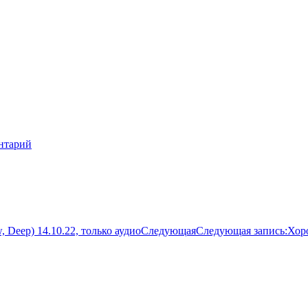
нтарий
 Deep) 14.10.22, только аудио
Следующая
Следующая запись:
Хор