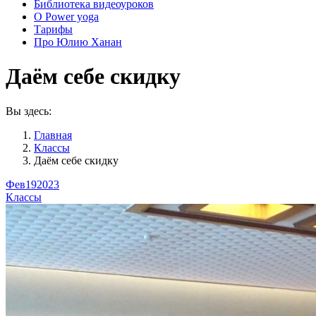
Библиотека видеоуроков
О Power yoga
Тарифы
Про Юлию Ханан
Даём себе скидку
Вы здесь:
Главная
Классы
Даём себе скидку
Фев
19
2023
Классы