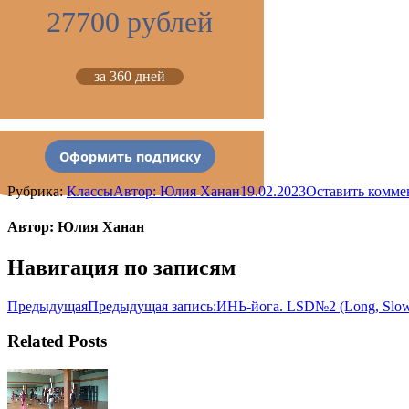
27700 рублей
за 360 дней
Оформить подписку
Рубрика:
Классы
Автор:
Юлия Ханан
19.02.2023
Оставить комме
Автор:
Юлия Ханан
Навигация по записям
Предыдущая
Предыдущая запись:
ИНЬ-йога. LSD№2 (Long, Slow,
Related Posts