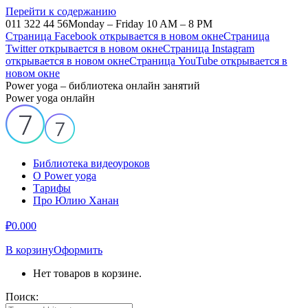
Перейти к содержанию
011 322 44 56
Monday – Friday 10 AM – 8 PM
Страница Facebook открывается в новом окне
Страница
Twitter открывается в новом окне
Страница Instagram
открывается в новом окне
Страница YouTube открывается в
новом окне
Power yoga – библиотека онлайн занятий
Power yoga онлайн
Библиотека видеоуроков
О Power yoga
Тарифы
Про Юлию Ханан
₽
0.00
0
В корзину
Оформить
Нет товаров в корзине.
Поиск: