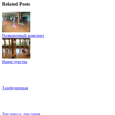
Related Posts
Позвоночный комплект
Ищем чувства
Тазобедренная
Три пресса, три героя