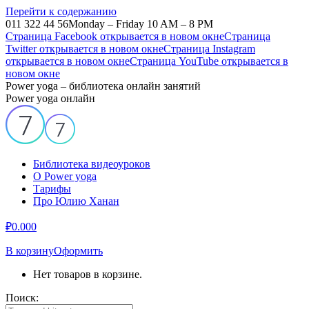
Перейти к содержанию
011 322 44 56
Monday – Friday 10 AM – 8 PM
Страница Facebook открывается в новом окне
Страница
Twitter открывается в новом окне
Страница Instagram
открывается в новом окне
Страница YouTube открывается в
новом окне
Power yoga – библиотека онлайн занятий
Power yoga онлайн
Библиотека видеоуроков
О Power yoga
Тарифы
Про Юлию Ханан
₽
0.00
0
В корзину
Оформить
Нет товаров в корзине.
Поиск: