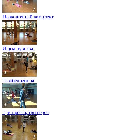
Позвоночный комплект
Ищем чувства
Тазобедренная
Три пресса, три героя