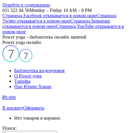
Перейти к содержанию
011 322 44 56
Monday – Friday 10 AM – 8 PM
Страница Facebook открывается в новом окне
Страница
Twitter открывается в новом окне
Страница Instagram
открывается в новом окне
Страница YouTube открывается в
новом окне
Power yoga – библиотека онлайн занятий
Power yoga онлайн
Библиотека видеоуроков
О Power yoga
Тарифы
Про Юлию Ханан
₽
0.00
0
В корзину
Оформить
Нет товаров в корзине.
Поиск: