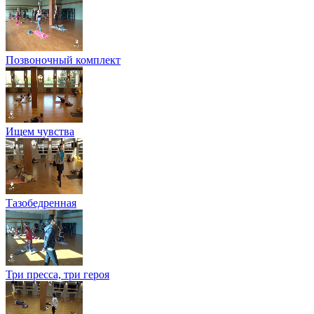
Позвоночный комплект
Ищем чувства
Тазобедренная
Три пресса, три героя