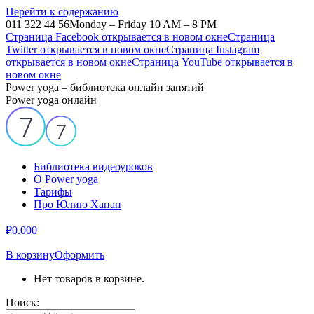
Перейти к содержанию
011 322 44 56
Monday – Friday 10 AM – 8 PM
Страница Facebook открывается в новом окне
Страница
Twitter открывается в новом окне
Страница Instagram
открывается в новом окне
Страница YouTube открывается в
новом окне
Power yoga – библиотека онлайн занятий
Power yoga онлайн
Библиотека видеоуроков
О Power yoga
Тарифы
Про Юлию Ханан
₽
0.00
0
В корзину
Оформить
Нет товаров в корзине.
Поиск: