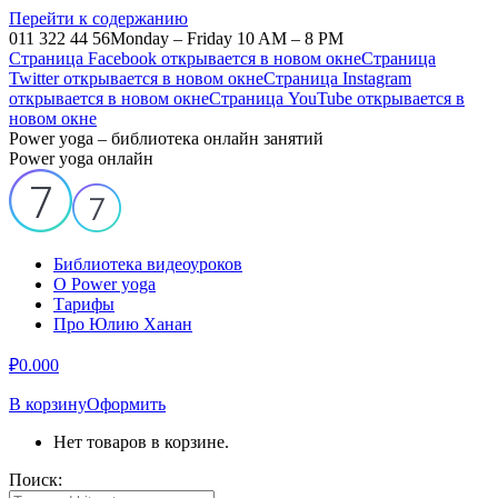
Перейти к содержанию
011 322 44 56
Monday – Friday 10 AM – 8 PM
Страница Facebook открывается в новом окне
Страница
Twitter открывается в новом окне
Страница Instagram
открывается в новом окне
Страница YouTube открывается в
новом окне
Power yoga – библиотека онлайн занятий
Power yoga онлайн
Библиотека видеоуроков
О Power yoga
Тарифы
Про Юлию Ханан
₽
0.00
0
В корзину
Оформить
Нет товаров в корзине.
Поиск: