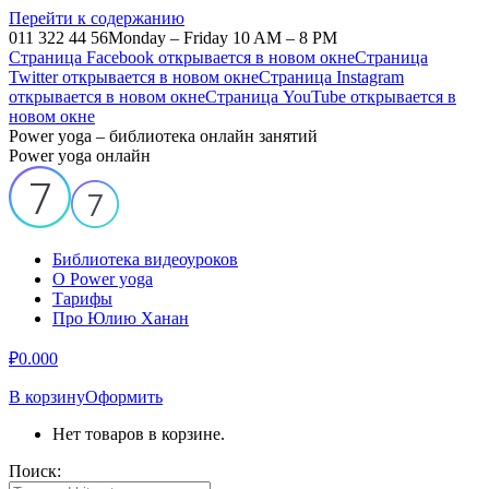
Перейти к содержанию
011 322 44 56
Monday – Friday 10 AM – 8 PM
Страница Facebook открывается в новом окне
Страница
Twitter открывается в новом окне
Страница Instagram
открывается в новом окне
Страница YouTube открывается в
новом окне
Power yoga – библиотека онлайн занятий
Power yoga онлайн
Библиотека видеоуроков
О Power yoga
Тарифы
Про Юлию Ханан
₽
0.00
0
В корзину
Оформить
Нет товаров в корзине.
Поиск: