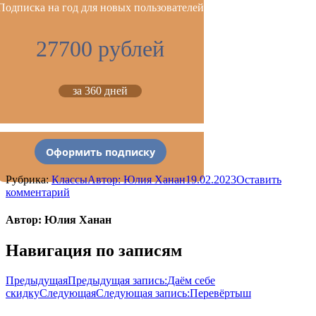
Подписка на год для новых пользователей
27700 рублей
за 360 дней
Оформить подписку
Рубрика:
Классы
Автор:
Юлия Ханан
19.02.2023
Оставить
комментарий
Автор:
Юлия Ханан
Навигация по записям
Предыдущая
Предыдущая запись:
Даём себе
скидку
Следующая
Следующая запись:
Перевёртыш