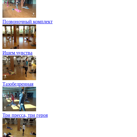
Позвоночный комплект
Ищем чувства
Тазобедренная
Три пресса, три героя