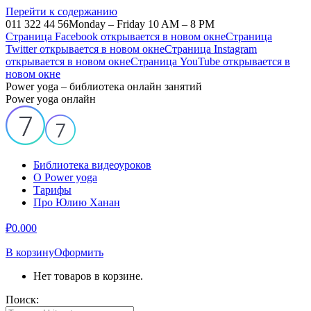
Перейти к содержанию
011 322 44 56
Monday – Friday 10 AM – 8 PM
Страница Facebook открывается в новом окне
Страница
Twitter открывается в новом окне
Страница Instagram
открывается в новом окне
Страница YouTube открывается в
новом окне
Power yoga – библиотека онлайн занятий
Power yoga онлайн
Библиотека видеоуроков
О Power yoga
Тарифы
Про Юлию Ханан
₽
0.00
0
В корзину
Оформить
Нет товаров в корзине.
Поиск: