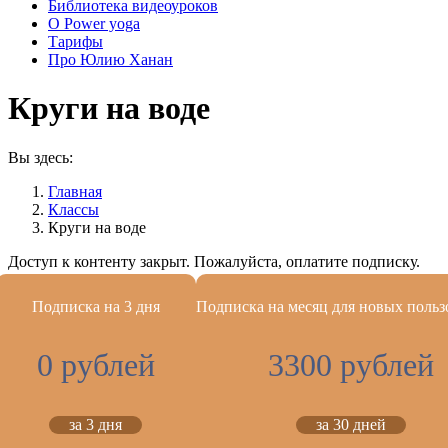
Библиотека видеоуроков
О Power yoga
Тарифы
Про Юлию Ханан
Круги на воде
Вы здесь:
Главная
Классы
Круги на воде
Доступ к контенту закрыт. Пожалуйста, оплатите подписку.
Подписка на 3 дня
Подписка на месяц для новых польз
0 рублей
3300 рублей
за 3 дня
за 30 дней