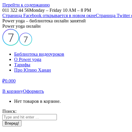
Перейти к содержанию
011 322 44 56
Monday – Friday 10 AM – 8 PM
Страница Facebook открывается в новом окне
Страница Twitter
Power yoga – библиотека онлайн занятий
Power yoga онлайн
Библиотека видеоуроков
О Power yoga
Тарифы
Про Юлию Ханан
₽
0.00
0
В корзину
Оформить
Нет товаров в корзине.
Поиск: