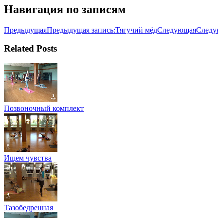
Навигация по записям
Предыдущая
Предыдущая запись:
Тягучий мёд
Следующая
Следу
Related Posts
Позвоночный комплект
Ищем чувства
Тазобедренная