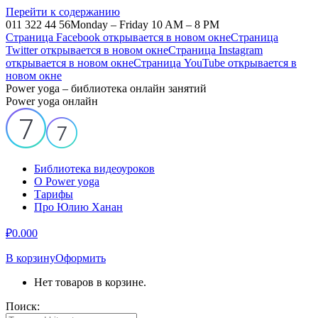
Перейти к содержанию
011 322 44 56
Monday – Friday 10 AM – 8 PM
Страница Facebook открывается в новом окне
Страница
Twitter открывается в новом окне
Страница Instagram
открывается в новом окне
Страница YouTube открывается в
новом окне
Power yoga – библиотека онлайн занятий
Power yoga онлайн
Библиотека видеоуроков
О Power yoga
Тарифы
Про Юлию Ханан
₽
0.00
0
В корзину
Оформить
Нет товаров в корзине.
Поиск: