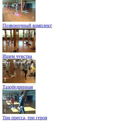
Позвоночный комплект
Ищем чувства
Тазобедренная
Три пресса, три героя