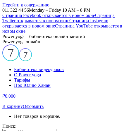
Перейти к содержанию
011 322 44 56
Monday – Friday 10 AM – 8 PM
Страница Facebook открывается в новом окне
Страница
Twitter открывается в новом окне
Страница Instagram
открывается в новом окне
Страница YouTube открывается в
новом окне
Power yoga – библиотека онлайн занятий
Power yoga онлайн
Библиотека видеоуроков
О Power yoga
Тарифы
Про Юлию Ханан
₽
0.00
0
В корзину
Оформить
Нет товаров в корзине.
Поиск: