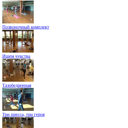
Позвоночный комплект
Ищем чувства
Тазобедренная
Три пресса, три героя