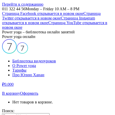
Перейти к содержанию
011 322 44 56
Monday – Friday 10 AM – 8 PM
Страница Facebook открывается в новом окне
Страница
Twitter открывается в новом окне
Страница Instagram
открывается в новом окне
Страница YouTube открывается в
новом окне
Power yoga – библиотека онлайн занятий
Power yoga онлайн
Библиотека видеоуроков
О Power yoga
Тарифы
Про Юлию Ханан
₽
0.00
0
В корзину
Оформить
Нет товаров в корзине.
Поиск: