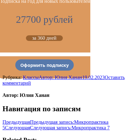
Подписка на год для новых пользователей
27700 рублей
за 360 дней
Оформить подписку
Рубрика:
Классы
Автор:
Юлия Ханан
19.02.2023
Оставить
комментарий
Автор:
Юлия Ханан
Навигация по записям
Предыдущая
Предыдущая запись:
Микропрактика
5
Следующая
Следующая запись:
Микропрактика 7
Related Posts