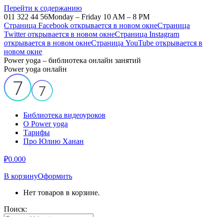
Перейти к содержанию
011 322 44 56
Monday – Friday 10 AM – 8 PM
Страница Facebook открывается в новом окне
Страница
Twitter открывается в новом окне
Страница Instagram
открывается в новом окне
Страница YouTube открывается в
новом окне
Power yoga – библиотека онлайн занятий
Power yoga онлайн
Библиотека видеоуроков
О Power yoga
Тарифы
Про Юлию Ханан
₽
0.00
0
В корзину
Оформить
Нет товаров в корзине.
Поиск: