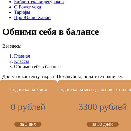
Библиотека видеоуроков
О Power yoga
Тарифы
Про Юлию Ханан
Обними себя в балансе
Вы здесь:
Главная
Классы
Обними себя в балансе
Доступ к контенту закрыт. Пожалуйста, оплатите подписку.
Подписка на 3 дня
Подписка на месяц для новых польз
0 рублей
3300 рублей
за 3 дня
за 30 дней