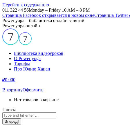
Перейти к содержанию
011 322 44 56
Monday – Friday 10 AM – 8 PM
Страница Facebook открывается в новом окне
Страница Twitter
Power yoga – библиотека онлайн занятий
Power yoga онлайн
Библиотека видеоуроков
О Power yoga
Тарифы
Про Юлию Ханан
₽
0.00
0
В корзину
Оформить
Нет товаров в корзине.
Поиск: