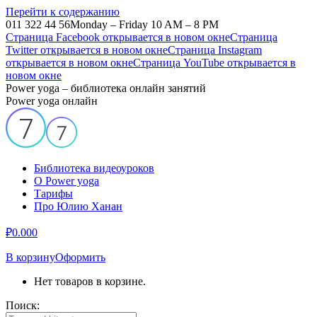
Перейти к содержанию
011 322 44 56
Monday – Friday 10 AM – 8 PM
Страница Facebook открывается в новом окне
Страница
Twitter открывается в новом окне
Страница Instagram
открывается в новом окне
Страница YouTube открывается в
новом окне
Power yoga – библиотека онлайн занятий
Power yoga онлайн
Библиотека видеоуроков
О Power yoga
Тарифы
Про Юлию Ханан
₽
0.00
0
В корзину
Оформить
Нет товаров в корзине.
Поиск: