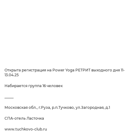
Открыта регистрация на Power Yoga РЕТРИТ выходного дня 11-
13.04.25
Набирается группа 16 человек
_____
Московская обл., г.Руза, р.п.Тучково, ул.Загородная, д.1
СПА-отель Ласточка
www.tuchkovo-club.ru