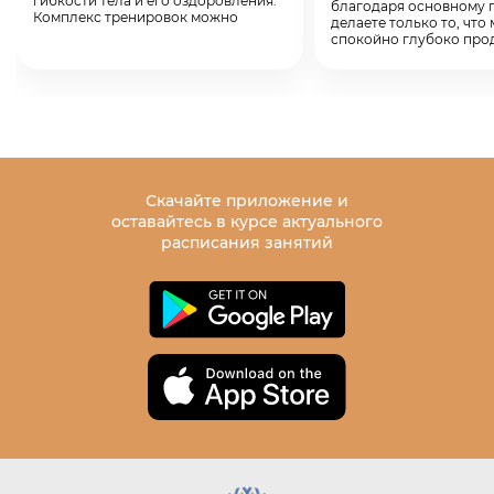
гибкости тела и его оздоровления.
благодаря основному 
Комплекс тренировок можно
делаете только то, что
проводить как в домашних
спокойно глубоко про
условиях онлайн, так и в
Занятия ведутся голос
специализированных студиях. На
нужно смотреть на экр
этом сайте Вы можете найти уроки
сравнивать себя. Это п
йоги онлайн от профессионального
сохранять медитативно
тренера, который имеет более 25
концентрацию внимани
лет стажа. Все занятия
дыхании и чувствах в те
адаптированы для широкой
травмировать себя, ос
аудитории и подходят как для
голову от мыслей и сни
начинающих, так и для опытных
Педагог не использует
занимающихся.
Скачайте приложение и
не относит занятия ни 
Многие наши ученики пользуются
оставайтесь в курсе актуального
религии.
уроками йоги для похудения,
Устными инструкциями
расписания занятий
восстановления физического
направления движения,
здоровья и внутреннего состояния.
ориентируясь на свои
Если у вас появились вопросы по
и ограничения, самост
урокам йоги для женщин, Вы всегда
выбираете:
можете обратиться к Юлие Ханан,
– амплитуду движений 
используя форму обратной связи на
если тяжело поднимать
сайте.
поднимите ее не высок
УРОКИ ЙОГИ В
– нагрузку (если напря
мышцы лица, Вы стисну
появляется одышка или
ДОМАШНИХ
Вы перестали дышать, 
выполнить элемент — з
УСЛОВИЯХ
такой нагрузке не гото
Выполняйте облегченн
Мы создали нашу библиотеку так,
позы, преподаватель оз