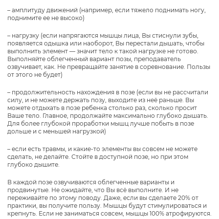
– амплитуду движений (например, если тяжело поднимать ногу,
поднимите ее не высоко)
– нагрузку (если напрягаются мышцы лица, Вы стиснули зубы,
появляется одышка или наоборот, Вы перестали дышать, чтобы
выполнить элемент — значит тело к такой нагрузке не готово.
Выполняйте облегченный вариант позы, преподаватель
озвучивает, как. Не превращайте занятие в соревнование. Пользы
от этого не будет)
– продолжительность нахождения в позе (если вы не рассчитали
силу, и не можете держать позу, выходите из неё раньше. Вы
можете отдыхать в позе ребенка столько раз, сколько просит
Ваше тело. Главное, продолжайте максимально глубоко дышать.
Для более глубокой проработки мышц лучше побыть в позе
дольше и с меньшей нагрузкой)
– если есть травмы, и какие-то элементы вы совсем не можете
сделать, не делайте. Стойте в доступной позе, но при этом
глубоко дышите.
В каждой позе озвучиваются облегченные варианты и
продвинутые. Не ожидайте, что Вы всё выполните. И не
переживайте по этому поводу. Даже, если вы сделаете 20% от
практики, вы получите пользу. Мышцы будут стимулироваться и
крепнуть. Если не заниматься совсем, мышцы 100% атрофируются.