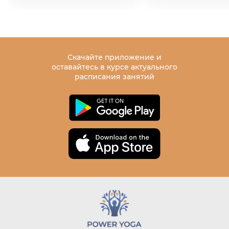
СПА-отель Ласточка
лет стажа. Все занятия
www.tuchkovo-club.ru
адаптированы для ши
(56 км от рп Заречье по Новой Риге)
аудитории и подходят 
Отель стоит на берегу реки.
начинающих, так и для
Есть оборудованная
занимающихся.
велодорожка протяженностью 21
Многие наши ученики 
км.
уроками йоги для поху
Скачайте приложение и
_____
восстановления физич
оставайтесь в курсе актуального
Расписание:
здоровья и внутреннег
11.04, ПТ
Если у вас появились 
расписания занятий
16:00 заезд
урокам йоги для женщи
17:00-19:30 Power Yoga, медитация,
можете обратиться к Ю
шавасана с чашами
используя форму обрат
19:30 ужин
сайте.
12.04, СБ
УРОКИ ЙО
07:00-09:30 Power Yoga, медитация,
шавасана с чашами
ДОМАШН
09:30-11:00 завтрак
11:00-13:00 свободное время
УСЛОВИЯ
14:00-15:00 обед
15:00-17:00 свободное время
17:00-19:30 Power Yoga, *медитация с
Мы создали нашу библи
гонгом*
чтобы вы самостоятел
20:00 ужин
и смотрели видео урок
13.04, ВС
домашних условиях. В
07:00-09:30 Power Yoga, медитация,
понадобится только ко
шавасана с чашами
удобная одежда и выхо
09:30-11:00 завтрак
с любого устройства.
_____
Йога онлайн имеет мн
Стоимость на 1 человека: