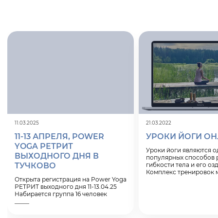
11.03.2025
21.03.2022
11-13 АПРЕЛЯ, POWER
УРОКИ ЙОГИ О
YOGA РЕТРИТ
Уроки йоги
являются о
ВЫХОДНОГО ДНЯ В
популярных способов 
ТУЧКОВО
гибкости тела и его оз
Комплекс тренировок
Открыта регистрация на Power Yoga
проводить как в дома
РЕТРИТ выходного дня 11-13.04.25
условиях онлайн, так и
Набирается группа 16 человек
специализированных ст
_____
этом сайте Вы можете 
Московская обл., г.Руза,
йоги онлайн от профе
р.п.Тучково, ул.Загородная, д.1
тренера, который имее