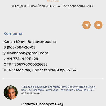
преимуществ:
1 местное размещение:
Вы можете практикова
© Студия Живой Йоги 2016-2024. Все права защищены.
37000₽/40700₽
домашнюю йогу в любо
2-х местное размещение: 32450₽
для Вас время.
_____
Нет необходимости дум
Условия оплаты:
внешнем виде. Вы мож
Бронь места 3000₽ (невозвратные)
заниматься так, как бу
До 01.04
комфортно именно вам
Йога в домашних усло
позволяет экономить в
Контакты
поскольку нет необхо
добираться в фитнес-кл
Ханан Юлия Владимировна
где вы бы занимались 
Вы можете проходить
8 (905) 584-20-03
курс йоги в своем темп
yuliakhanan@gmail.com
формировать свой план
не отвлекаться на ок
ИНН 772444911429
людей, ведь скорость и
ОГРГ 306770000526655
особенности организма
индивидуальны.
115477 Москва, Пролетарский пр, 27-54
Курсы йоги для женщи
отличным способом п
свое ментальное и физ
здоровье.
«Выражаю глубокую благодарность моему учителю Bryan
Kest - основателю Power Yoga - за знания и вдохновение»
от Юлии Ханан
Оплата и возврат
FAQ